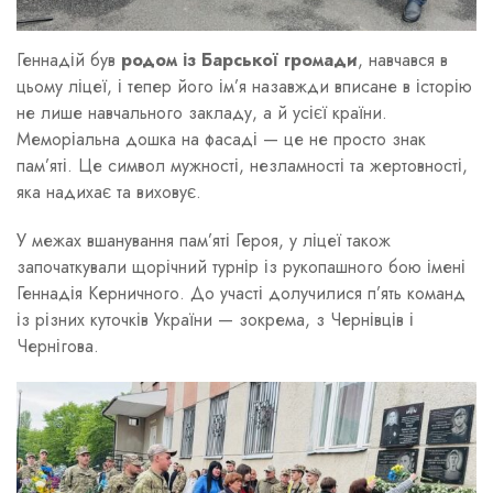
Геннадій був
родом із Барської громади
, навчався в
цьому ліцеї, і тепер його ім’я назавжди вписане в історію
не лише навчального закладу, а й усієї країни.
Меморіальна дошка на фасаді — це не просто знак
пам’яті. Це символ мужності, незламності та жертовності,
яка надихає та виховує.
У межах вшанування пам’яті Героя, у ліцеї також
започаткували щорічний турнір із рукопашного бою імені
Геннадія Керничного. До участі долучилися п’ять команд
із різних куточків України — зокрема, з Чернівців і
Чернігова.