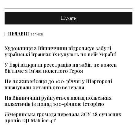
НЕДАВНІ
записи
Художниця з Вінниччини відроджує забуті
українські іграшки: їх купують по всій Україні
У Барі відкрили реєстрацію на забіг, де кожен
бігтиме з ім’ям полеглого Героя
Не дожив місяця до 100-річчя: у Шаргороді
вшанували останнього ветерана
На Вінниччині руйнується палац польських
шляхтичів із понад 100-річною історією
Жмеринська громада передала ЗСУ 28 сучасних
дронів DJI Matrice 4T