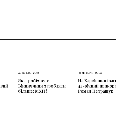
4 ЛЮТОГО, 2026
10 ВЕРЕСНЯ, 2025
Як агробізнесу
На Харківщині заг
овий
Вінниччини заробляти
44-річний прикор
більше: МХП і
Роман Петращук