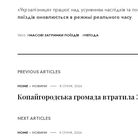
«Укрзалізниця» працює над усуненням наслідків та по
поїздів оновлюється в режимі реального часу
.
TAGS: #
МАСОВІ ЗАТРИМКИ ПОЇЗДІВ
#
НЕГОДА
PREVIOUS ARTICLES
HOME
>
НОВИНИ
8 СІЧНЯ, 2026
Копайгородська громада втратила 
NEXT ARTICLES
HOME
>
НОВИНИ
9 СІЧНЯ, 2026