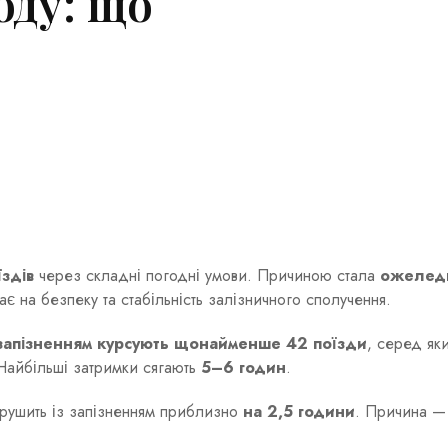
оду: що
їздів
через складні погодні умови. Причиною стала
ожеледь
ає на безпеку та стабільність залізничного сполучення.
 запізненням курсують щонайменше 42 поїзди
, серед як
 Найбільші затримки сягають
5–6 годин
.
рушить із запізненням приблизно
на 2,5 години
. Причина 