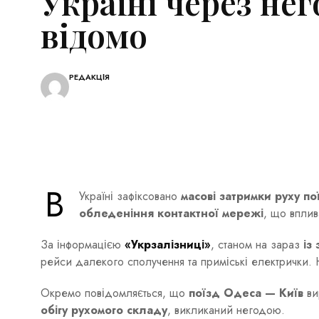
Україні через нег
відомо
РЕДАКЦІЯ
В
Україні зафіксовано
масові затримки руху по
обледеніння контактної мережі
, що вплив
За інформацією
«Укрзалізниці»
, станом на зараз
із
рейси далекого сполучення та приміські електрички.
Окремо повідомляється, що
поїзд Одеса — Київ
ви
обігу рухомого складу
, викликаний негодою.