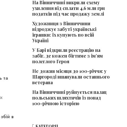
На Вінниччині викрили схему
ухилення від сплати 4,6 млн грн
податків під час продажу землі
Художниця з Вінниччини
відроджує забуті українські
іграшки: їх купують по всій
Україні
У Барі відкрили реєстрацію на
забіг, де кожен бігтиме з ім’ям
полеглого Героя
Не дожив місяця до 100-річчя: у
Шаргороді вшанували останнього
 та
ветерана
На Вінниччині руйнується палац
их
польських шляхтичів із понад
100-річною історією
—
збій в
КАТЕГОРІЇ