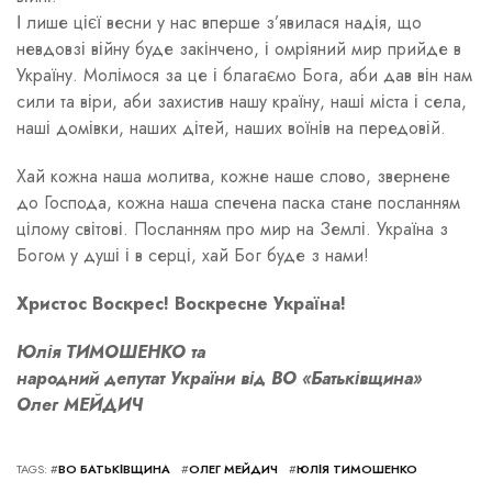
І лише цієї весни у нас вперше з’явилася надія, що
невдовзі війну буде закінчено, і омріяний мир прийде в
Україну. Молімося за це і благаємо Бога, аби дав він нам
сили та віри, аби захистив нашу країну, наші міста і села,
наші домівки, наших дітей, наших воїнів на передовій.
Хай кожна наша молитва, кожне наше слово, звернене
до Господа, кожна наша спечена паска стане посланням
цілому світові. Посланням про мир на Землі. Україна з
Богом у душі і в серці, хай Бог буде з нами!
Христос Воскрес! Воскресне Україна!
Юлія ТИМОШЕНКО та
народний депутат України від ВО «Батьківщина»
Олег МЕЙДИЧ
TAGS: #
ВО БАТЬКІВЩИНА
#
ОЛЕГ МЕЙДИЧ
#
ЮЛІЯ ТИМОШЕНКО