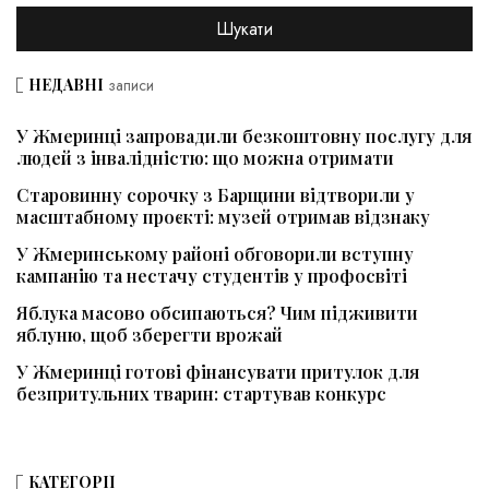
НЕДАВНІ
записи
У Жмеринці запровадили безкоштовну послугу для
людей з інвалідністю: що можна отримати
Старовинну сорочку з Барщини відтворили у
масштабному проєкті: музей отримав відзнаку
У Жмеринському районі обговорили вступну
кампанію та нестачу студентів у профосвіті
Яблука масово обсипаються? Чим підживити
яблуню, щоб зберегти врожай
У Жмеринці готові фінансувати притулок для
безпритульних тварин: стартував конкурс
КАТЕГОРІЇ