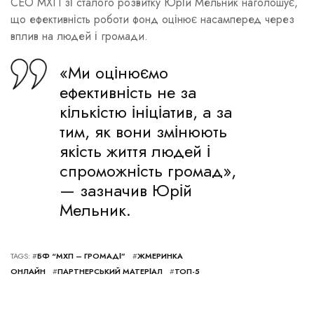
CEO МХП зі сталого розвитку Юрій Мельник наголошує,
що ефективність роботи фонд оцінює насамперед через
вплив на людей і громади.
«Ми оцінюємо
ефективність не за
кількістю ініціатив, а за
тим, як вони змінюють
якість життя людей і
спроможність громад»,
— зазначив Юрій
Мельник.
TAGS: #
БФ “МХП – ГРОМАДІ”
#
ЖМЕРИНКА
ОНЛАЙН
#
ПАРТНЕРСЬКИЙ МАТЕРІАЛ
#
ТОП-5