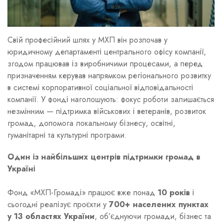
Свій професійний шлях у МХП він розпочав у
юридичному департаменті центрального офісу компанії,
згодом працював із виробничими процесами, а перед
призначенням керував напрямком регіонального розвитку
в системі корпоративної соціальної відповідальності
компанії. У фонді наголошують: фокус роботи залишається
незмінним — підтримка військових і ветеранів, розвиток
громад, допомога локальному бізнесу, освітні,
гуманітарні та культурні програми.
Один із найбільших центрів підтримки громад в
Україні
Фонд «МХП-Громаді» працює вже понад
10 років
і
сьогодні реалізує проєкти у
700+ населених пунктах
у 13 областях України
, об’єднуючи громади, бізнес та