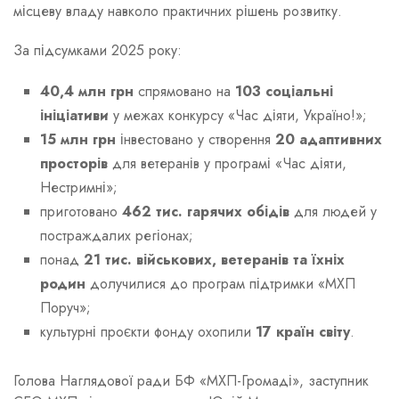
місцеву владу навколо практичних рішень розвитку.
За підсумками 2025 року:
40,4 млн грн
спрямовано на
103 соціальні
ініціативи
у межах конкурсу «Час діяти, Україно!»;
15 млн грн
інвестовано у створення
20 адаптивних
просторів
для ветеранів у програмі «Час діяти,
Нестримні»;
приготовано
462 тис. гарячих обідів
для людей у
постраждалих регіонах;
понад
21 тис. військових, ветеранів та їхніх
родин
долучилися до програм підтримки «МХП
Поруч»;
культурні проєкти фонду охопили
17 країн світу
.
Голова Наглядової ради БФ «МХП-Громаді», заступник