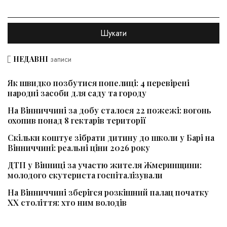
НЕДАВНІ
записи
Як швидко позбутися попелиці: 4 перевірені
народні засоби для саду та городу
На Вінниччині за добу сталося 22 пожежі: вогонь
охопив понад 8 гектарів території
Скільки коштує зібрати дитину до школи у Барі на
Вінниччині: реальні ціни 2026 року
ДТП у Вінниці за участю жителя Жмеринщини:
молодого скутериста госпіталізували
На Вінниччині зберігся розкішний палац початку
ХХ століття: хто ним володів