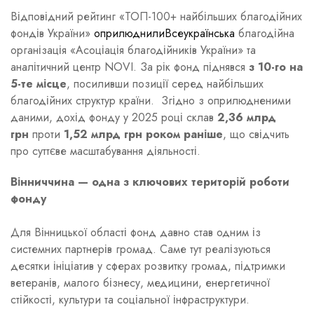
Відповідний рейтинг «ТОП-100+ найбільших благодійних
фондів України»
оприлюднилиВсеукраїнська
благодійна
організація «Асоціація благодійників України» та
аналітичний центр NOVI. За рік фонд піднявся
з 10-го на
5-те місце
, посиливши позиції серед найбільших
благодійних структур країни. Згідно з оприлюдненими
даними, дохід фонду у 2025 році склав
2,36 млрд
грн
проти
1,52 млрд грн роком раніше
, що свідчить
про суттєве масштабування діяльності.
Вінниччина — одна з ключових територій роботи
фонду
Для Вінницької області фонд давно став одним із
системних партнерів громад. Саме тут реалізуються
десятки ініціатив у сферах розвитку громад, підтримки
ветеранів, малого бізнесу, медицини, енергетичної
стійкості, культури та соціальної інфраструктури.