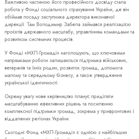
Важливою частиною його професійного досвіду стала
робота у Фонді соціального страхування України, де він
обіймав посаду заступника директора виконавчої
дирекції. Там Володимир Забела займався реалізацією
проєктів державного масштабу, управлінням командами та
розвитком системних процесів.
У Фонді «МХП-Громаді» наголошують, що ключовими
напрямками роботи залишаються підтримка військових,
ветеранів та їхніх родин, розвиток громад, допомога
малому та середньому бізнесу, а також утвердження
української ідентичності.
Окрему увагу нове керівництво планує приділяти
масштабуванню ефективних рішень та посиленню
комплексної підтримки громад, зокрема у прифронтових і
віддалених регіонах України.
Сьогодні Фонд «МХП-Громаді» є однією з найбільших