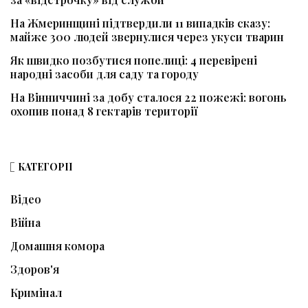
На Жмеринщині підтвердили 11 випадків сказу:
майже 300 людей звернулися через укуси тварин
Як швидко позбутися попелиці: 4 перевірені
народні засоби для саду та городу
На Вінниччині за добу сталося 22 пожежі: вогонь
охопив понад 8 гектарів території
КАТЕГОРІЇ
Відео
Війна
Домашня комора
Здоров'я
Кримінал