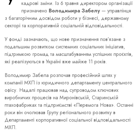
кадрові зміни. Із 6 травня директором організації
призначено
Володимира Забелу
— управлінця
з багаторічним досвідом роботи у бізнесі, державному
секторі та корпоративній соціальній відповідальності.
У фонді зазначають, що нове призначення пов’язане з
подальшим розвитком системних соціальних ініціатив,
підтримкою громад та масштабуванням успішних проєктів,
які реалізуються в Україні вже майже 11 років.
Володимир Забела розпочав професійний шлях у
компанії МХП із юридичного департаменту центрального
офісу. Надалі працював над супроводом ключових
виробничих процесів на Миронівській, Старинській
птахофабриках та підприємстві «Перемога Нова». Останні
роки він очолював Групу регіонального розвитку в
Департаменті корпоративної соціальної відповідальності
МХП.