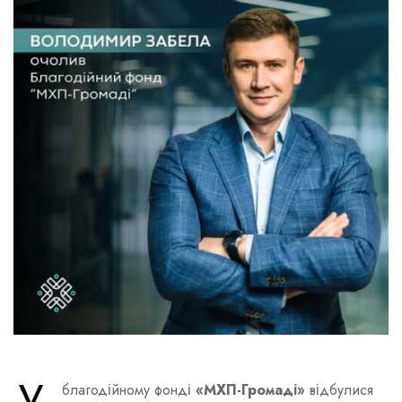
У
благодійному фонді
«МХП-Громаді»
відбулися