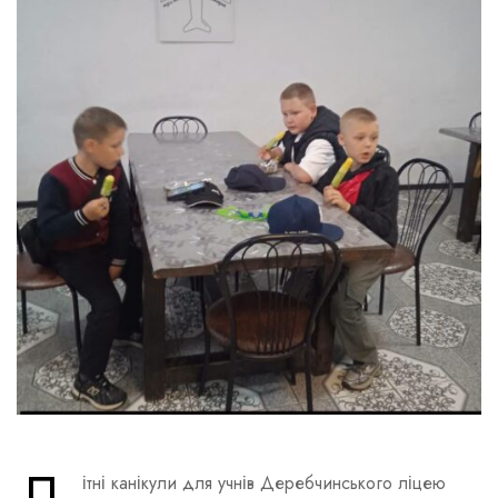
Л
ітні канікули для учнів Деребчинського ліцею