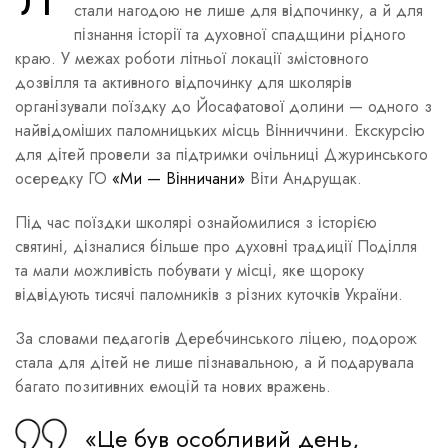
стали нагодою не лише для відпочинку, а й для
пізнання історії та духовної спадщини рідного
краю. У межах роботи літньої локації змістовного
дозвілля та активного відпочинку для школярів
організували поїздку до Йосафатової долини — одного з
найвідоміших паломницьких місць Вінниччини. Екскурсію
для дітей провели за підтримки очільниці Джуринського
осередку ГО
«Ми — Вінничани»
Віти Андрущак.
Під час поїздки школярі ознайомилися з історією
святині, дізналися більше про духовні традиції Поділля
та мали можливість побувати у місці, яке щороку
відвідують тисячі паломників з різних куточків України.
За словами педагогів Деребчинського ліцею, подорож
стала для дітей не лише пізнавальною, а й подарувала
багато позитивних емоцій та нових вражень.
«Це був особливий день,