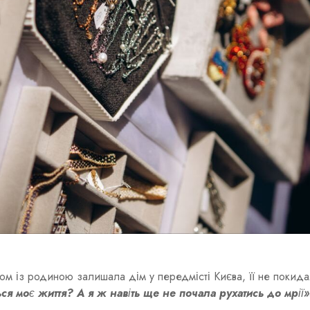
ом із родиною залишала дім у передмісті Києва, її не покид
ься моє життя? А я ж навіть ще не почала рухатись до мрії»