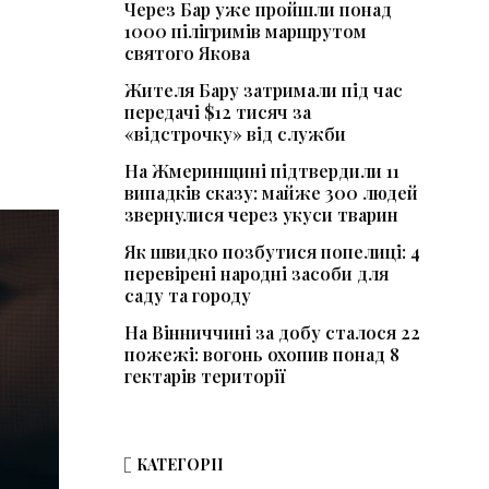
Через Бар уже пройшли понад
1000 пілігримів маршрутом
святого Якова
Жителя Бару затримали під час
передачі $12 тисяч за
«відстрочку» від служби
На Жмеринщині підтвердили 11
випадків сказу: майже 300 людей
звернулися через укуси тварин
Як швидко позбутися попелиці: 4
перевірені народні засоби для
саду та городу
На Вінниччині за добу сталося 22
пожежі: вогонь охопив понад 8
гектарів території
КАТЕГОРІЇ