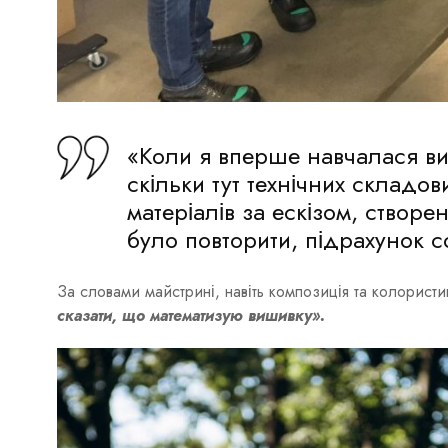
«Коли я вперше навчалася ви
скільки тут технічних складов
матеріалів за ескізом, створе
було повторити, підрахунок со
За словами майстрині, навіть композиція та колорист
сказати, що математизую вишивку».