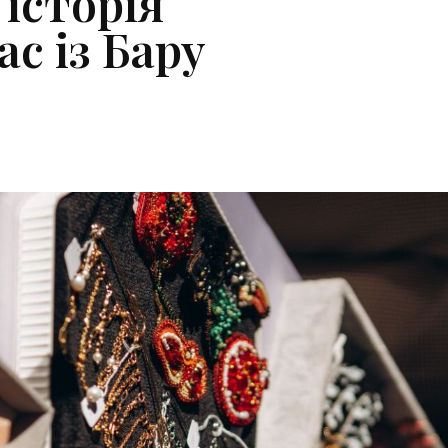
 історія
с із Бару