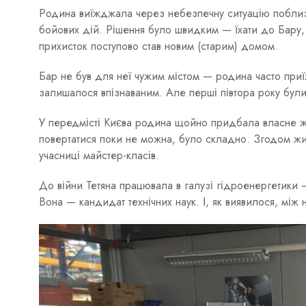
Родина виїжджала через небезпечну ситуацію поблиз
бойових дій. Рішення було швидким — їхати до Бару, 
прихисток поступово став новим (старим) домом.
Бар не був для неї чужим містом — родина часто при
залишалося впізнаваним. Але перші півтора року бул
У передмісті Києва родина щойно придбала власне жи
повертатися поки не можна, було складно. Згодом жит
учасниці майстер-класів.
До війни Тетяна працювала в галузі гідроенергетики
Вона — кандидат технічних наук. І, як виявилося, між 