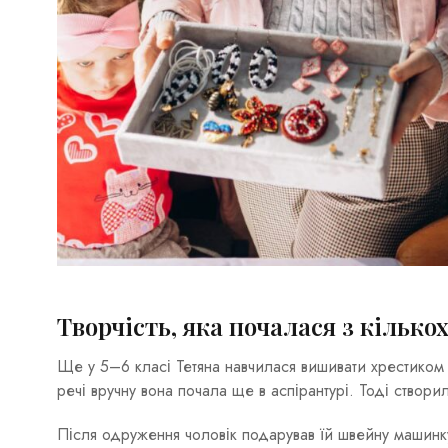
Творчість, яка почалася з кілько
Ще у 5–6 класі Тетяна навчилася вишивати хрестиком і
речі вручну вона почала ще в аспірантурі. Тоді створи
Після одруження чоловік подарував їй швейну машинку