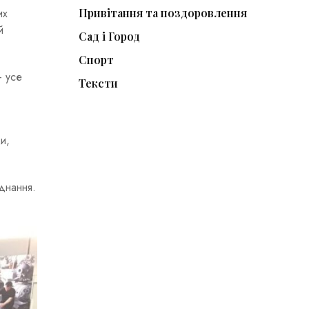
Привітання та поздоровлення
их
й
Сад і Город
Спорт
— усе
Тексти
и,
днання.