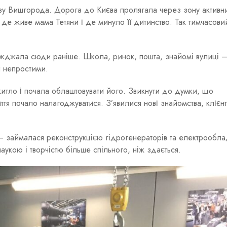
у Вишгорода. Дорога до Києва пролягала через зону активн
де живе мама Тетяни і де минуло її дитинство. Так тимчасови
їжджала сюди раніше. Школа, ринок, пошта, знайомі вулиці 
и непростими.
тло і почала облаштовувати його. Звикнути до думки, що
тя почало налагоджуватися. З’явилися нові знайомства, клієнт
 — займалася реконструкцією гідрогенераторів та електрообла
наукою і творчістю більше спільного, ніж здається.