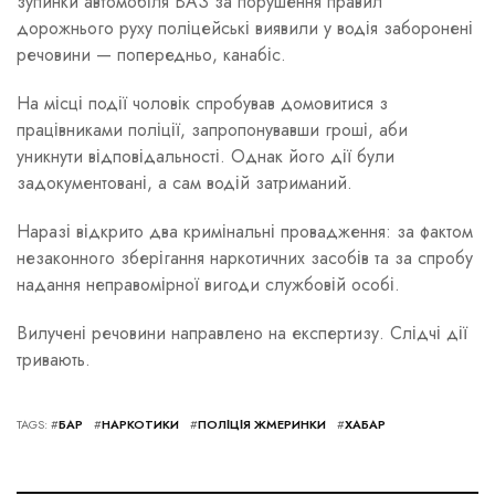
зупинки автомобіля ВАЗ за порушення правил
дорожнього руху поліцейські виявили у водія заборонені
речовини — попередньо, канабіс.
На місці події чоловік спробував домовитися з
працівниками поліції, запропонувавши гроші, аби
уникнути відповідальності. Однак його дії були
задокументовані, а сам водій затриманий.
Наразі відкрито два кримінальні провадження: за фактом
незаконного зберігання наркотичних засобів та за спробу
надання неправомірної вигоди службовій особі.
Вилучені речовини направлено на експертизу. Слідчі дії
тривають.
TAGS: #
БАР
#
НАРКОТИКИ
#
ПОЛІЦІЯ ЖМЕРИНКИ
#
ХАБАР