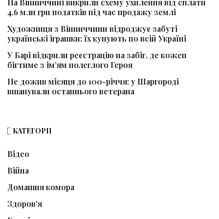
На Вінниччині викрили схему ухилення від сплати
4,6 млн грн податків під час продажу землі
Художниця з Вінниччини відроджує забуті
українські іграшки: їх купують по всій Україні
У Барі відкрили реєстрацію на забіг, де кожен
бігтиме з ім’ям полеглого Героя
Не дожив місяця до 100-річчя: у Шаргороді
вшанували останнього ветерана
КАТЕГОРІЇ
Відео
Війна
Домашня комора
Здоров'я