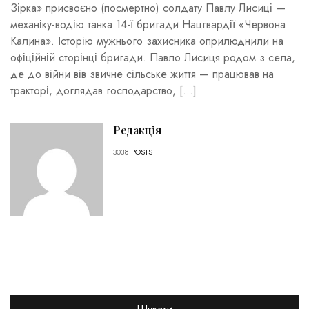
Зірка» присвоєно (посмертно) солдату Павлу Лисиці —
механіку-водію танка 14-ї бригади Нацгвардії «Червона
Калина». Історію мужнього захисника оприлюднили на
офіційній сторінці бригади. Павло Лисиця родом з села,
де до війни вів звичне сільське життя — працював на
тракторі, доглядав господарство, […]
Редакція
3038
POSTS