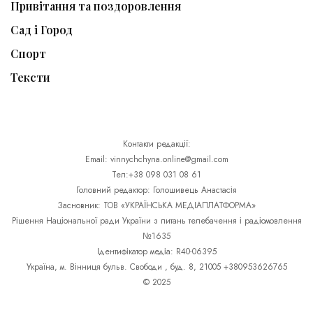
Привітання та поздоровлення
Сад і Город
Спорт
Тексти
Контакти редакції:
Email: vinnychchyna.online@gmail.com
Тел:+38 098 031 08 61
Головний редактор: Голошивець Анастасія
Засновник: ТОВ «УКРАЇНСЬКА МЕДІАПЛАТФОРМА»
Рішення Національної ради України з питань телебачення і радіомовлення
№1635
Ідентифікатор медіа: R40-06395
Україна, м. Вінниця бульв. Свободи , буд. 8, 21005 +380953626765
© 2025