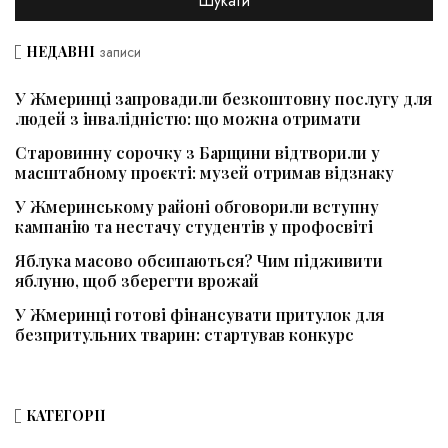
НЕДАВНІ
записи
У Жмеринці запровадили безкоштовну послугу для
людей з інвалідністю: що можна отримати
Старовинну сорочку з Барщини відтворили у
масштабному проєкті: музей отримав відзнаку
У Жмеринському районі обговорили вступну
кампанію та нестачу студентів у профосвіті
Яблука масово обсипаються? Чим підживити
яблуню, щоб зберегти врожай
У Жмеринці готові фінансувати притулок для
безпритульних тварин: стартував конкурс
КАТЕГОРІЇ