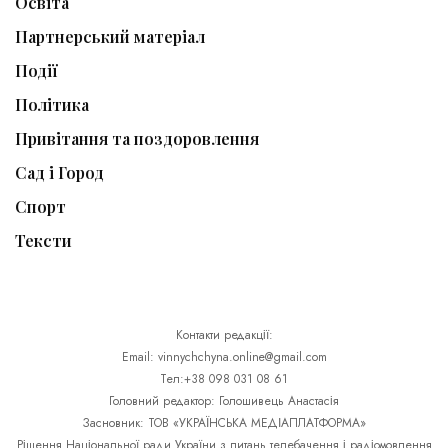
Освіта
Партнерський матеріал
Події
Політика
Привітання та поздоровлення
Сад і Город
Спорт
Тексти
Контакти редакції:
Email: vinnychchyna.online@gmail.com
Тел:+38 098 031 08 61
Головний редактор: Голошивець Анастасія
Засновник: ТОВ «УКРАЇНСЬКА МЕДІАПЛАТФОРМА»
Рішення Національної ради України з питань телебачення і радіомовлення