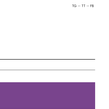
TG
TT
FB