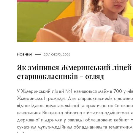
НОВИНИ
25 ЛЮТОГО, 2026
Як змінився Жмеринський ліцей 
старшокласників – огляд
У Жмеринський ліцей №1 навчаються майже 700 учнів 1
Жмеринської громади. Для старшокласників створено
відповідають вимогам якісної та практично орієнтован
начальниця Вінницька обласна військова адміністраці
державної підтримки у закладі облаштовано кабінет Н
сучасним мультимедійним обладнанням та тематичним