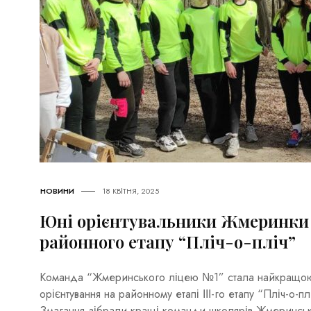
НОВИНИ
18 КВІТНЯ, 2025
Юні орієнтувальники Жмеринки 
районного етапу “Пліч-о-пліч”
Команда “Жмеринського ліцею №1” стала найкращою 
орієнтування на районному етапі ІІІ-го етапу “Пліч-о-плі
Змагання зібрали кращі команди школярів Жмеринсь