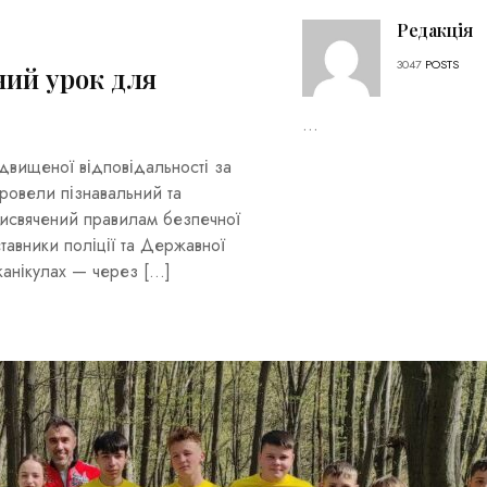
Редакція
3047
POSTS
ний урок для
...
ідвищеної відповідальності за
ровели пізнавальний та
присвячений правилам безпечної
ставники поліції та Державної
канікулах — через […]