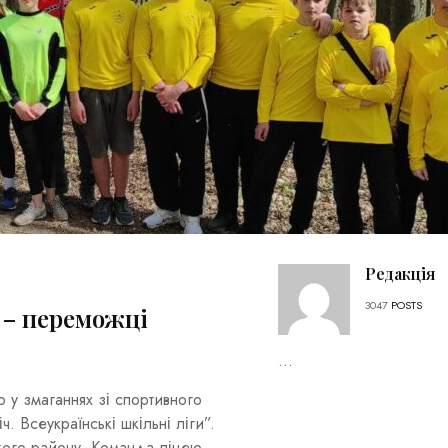
Редакція
3047
POSTS
– переможці
...
у змаганнях зі спортивного
ч. Всеукраїнські шкільні ліги”.
кого району. Команда ліцею