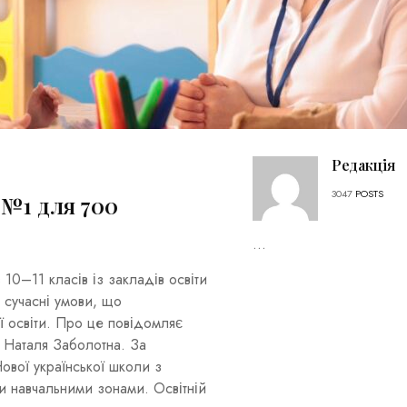
Редакція
3047
POSTS
№1 для 700
...
0–11 класів із закладів освіти
 сучасні умови, що
ої освіти. Про це повідомляє
я Наталя Заболотна. За
ової української школи з
и навчальними зонами. Освітній