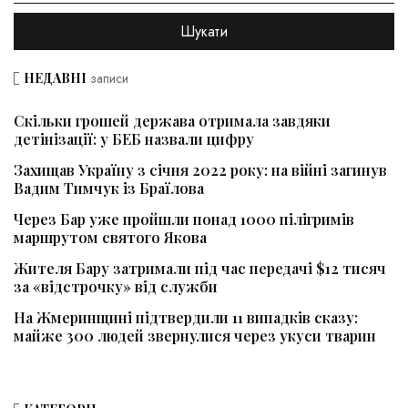
НЕДАВНІ
записи
Скільки грошей держава отримала завдяки
детінізації: у БЕБ назвали цифру
Захищав Україну з січня 2022 року: на війні загинув
Вадим Тимчук із Браїлова
Через Бар уже пройшли понад 1000 пілігримів
маршрутом святого Якова
Жителя Бару затримали під час передачі $12 тисяч
за «відстрочку» від служби
На Жмеринщині підтвердили 11 випадків сказу:
майже 300 людей звернулися через укуси тварин