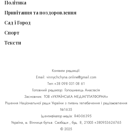
Політика
Привітання та поздоровлення
Сад і Город
Спорт
Тексти
Контакти редакції:
Email: vinnychchyna.online@gmail.com
Тел:+38 098 031 08 61
Головний редактор: Голошивець Анастасія
Засновник: ТОВ «УКРАЇНСЬКА МЕДІАПЛАТФОРМА»
Рішення Національної ради України з питань телебачення і радіомовлення
№1635
Ідентифікатор медіа: R40-06395
Україна, м. Вінниця бульв. Свободи , буд. 8, 21005 +380953626765
© 2025