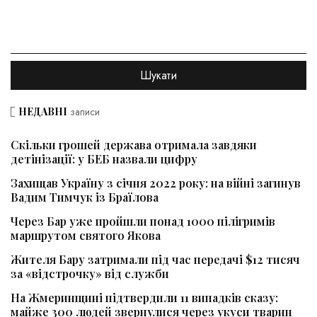
НЕДАВНІ
записи
Скільки грошей держава отримала завдяки
детінізації: у БЕБ назвали цифру
Захищав Україну з січня 2022 року: на війні загинув
Вадим Тимчук із Браїлова
Через Бар уже пройшли понад 1000 пілігримів
маршрутом святого Якова
Жителя Бару затримали під час передачі $12 тисяч
за «відстрочку» від служби
На Жмеринщині підтвердили 11 випадків сказу:
майже 300 людей звернулися через укуси тварин