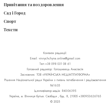
Привітання та поздоровлення
Сад і Город
Спорт
Тексти
Контакти редакції:
Email: vinnychchyna.online@gmail.com
Тел:+38 098 031 08 61
Головний редактор: Голошивець Анастасія
Засновник: ТОВ «УКРАЇНСЬКА МЕДІАПЛАТФОРМА»
Рішення Національної ради України з питань телебачення і радіомовлення
№1635
Ідентифікатор медіа: R40-06395
Україна, м. Вінниця бульв. Свободи , буд. 8, 21005 +380953626765
© 2025