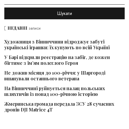
НЕДАВНІ
записи
Художниця з Вінниччини відроджує забуті
українські іграшки: їх купують по всій Україні
У Барі відкрили реєстрацію на забіг, де кожен
бігтиме з ім’ям полеглого Героя
Не дожив місяця до 100-річчя: у Шаргороді
вшанували останнього ветерана
На Вінниччині руйнується палац польських
шляхтичів із понад 100-річною історією
Жмеринська громада передала ЗСУ 28 сучасних
дронів DJI Matrice 4T