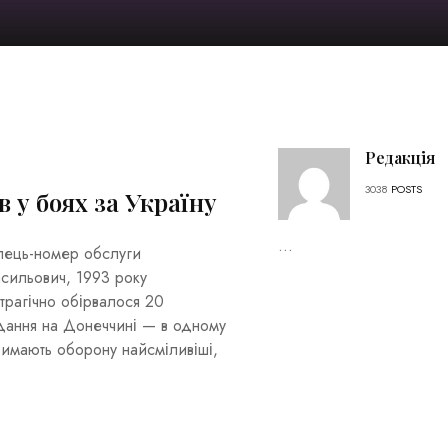
Редакція
3038
POSTS
в у боях за Україну
...
ілець-номер обслуги
сильович, 1993 року
трагічно обірвалося 20
дання на Донеччині — в одному
римають оборону найсміливіші,