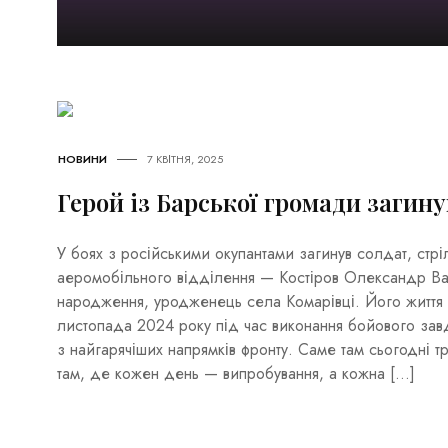
НОВИНИ
7 КВІТНЯ, 2025
Герой із Барської громади загину
У боях з російськими окупантами загинув солдат, стр
аеромобільного відділення — Костіров Олександр Ва
народження, уродженець села Комарівці. Його життя 
листопада 2024 року під час виконання бойового зав
з найгарячіших напрямків фронту. Саме там сьогодні т
там, де кожен день — випробування, а кожна […]