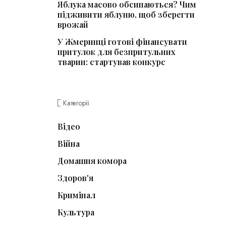
Яблука масово обсипаються? Чим
підживити яблуню, щоб зберегти
врожай
У Жмеринці готові фінансувати
притулок для безпритульних
тварин: стартував конкурс
Категорії
Відео
Війна
Домашня комора
Здоров'я
Кримінал
Культура