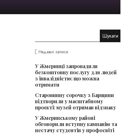
Недавні записи
У Жмеринці запровадили
безкоштовну послугу для людей
з інвалідністю: що можна
отримати
Старовинну сорочку з Барщини
відтворили у масштабному
проєкті: музей отримав відзнаку
У Жмеринському районі
обговорили вступну кампанію та
нестачу студентів у профосвіті