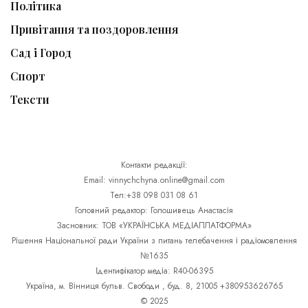
Політика
Привітання та поздоровлення
Сад і Город
Спорт
Тексти
Контакти редакції:
Email: vinnychchyna.online@gmail.com
Тел:+38 098 031 08 61
Головний редактор: Голошивець Анастасія
Засновник: ТОВ «УКРАЇНСЬКА МЕДІАПЛАТФОРМА»
Рішення Національної ради України з питань телебачення і радіомовлення
№1635
Ідентифікатор медіа: R40-06395
Україна, м. Вінниця бульв. Свободи , буд. 8, 21005 +380953626765
© 2025