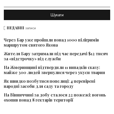
НЕДАВНІ
записи
Через Бар уже пройшли понад 1000 пілігримів
маршрутом святого Якова
Жителя Бару затримали під час передачі $12 тисяч
за «відстрочку» від служби
На Жмеринщині підтвердили 11 випадків сказу:
майже 300 людей звернулися через укуси тварин
Як швидко позбутися попелиці: 4 перевірені
народні засоби для саду та городу
На Вінниччині за добу сталося 22 пожежі: вогонь
охопив понад 8 гектарів території