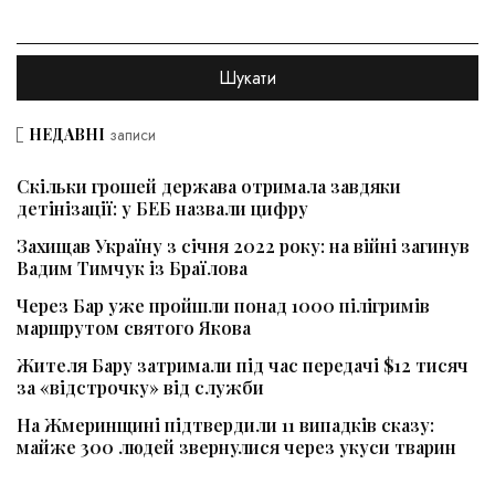
НЕДАВНІ
записи
Скільки грошей держава отримала завдяки
детінізації: у БЕБ назвали цифру
Захищав Україну з січня 2022 року: на війні загинув
Вадим Тимчук із Браїлова
Через Бар уже пройшли понад 1000 пілігримів
маршрутом святого Якова
Жителя Бару затримали під час передачі $12 тисяч
за «відстрочку» від служби
На Жмеринщині підтвердили 11 випадків сказу:
майже 300 людей звернулися через укуси тварин