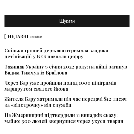
НЕДАВНІ
записи
Скільки грошей держава отримала завдяки
детінізації: у БЕБ назвали цифру
Захищав Україну з січня 2022 року: на війні загинув
Вадим Тимчук із Браїлова
Через Бар уже пройшли понад 1000 пілігримів
маршрутом святого Якова
Жителя Бару затримали під час передачі $12 тисяч
за «відстрочку» від служби
На Жмеринщині підтвердили 11 випадків сказу:
майже 300 людей звернулися через укуси тварин