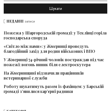
НЕДАВНІ
записи
Пожежа у Шаргородській громаді: у Теклівці горіла
господарська споруда
«Світло між нами»: у Жмеринці проведуть
благодійний захід для родин військових і ВПО
У Жмеринці 74-річний чоловік постраждав під час
пожежі: вогонь виник біля електроскутера
На Жмеринщині відзначили працівників
ветеринарної служби
Роботу шукатимуть разом із фахівцем: у Барській
громаді з’явилися кар’єрні радники