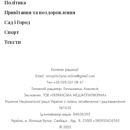
Політика
Привітання та поздоровлення
Сад і Город
Спорт
Тексти
Контакти редакції:
Email: vinnychchyna.online@gmail.com
Тел:+38 098 031 08 61
Головний редактор: Голошивець Анастасія
Засновник: ТОВ «УКРАЇНСЬКА МЕДІАПЛАТФОРМА»
Рішення Національної ради України з питань телебачення і радіомовлення
№1635
Ідентифікатор медіа: R40-06395
Україна, м. Вінниця бульв. Свободи , буд. 8, 21005 +380953626765
© 2025