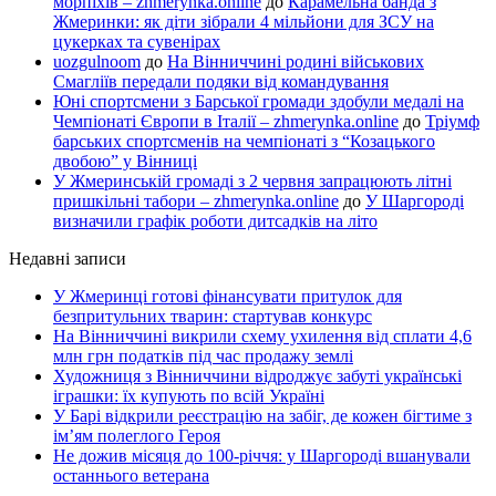
морпіхів – zhmerynka.online
до
Карамельна банда з
Жмеринки: як діти зібрали 4 мільйони для ЗСУ на
цукерках та сувенірах
uozgulnoom
до
На Вінниччині родині військових
Смагліїв передали подяки від командування
Юні спортсмени з Барської громади здобули медалі на
Чемпіонаті Європи в Італії – zhmerynka.online
до
Тріумф
барських спортсменів на чемпіонаті з “Козацького
двобою” у Вінниці
У Жмеринській громаді з 2 червня запрацюють літні
пришкільні табори – zhmerynka.online
до
У Шаргороді
визначили графік роботи дитсадків на літо
Недавні записи
У Жмеринці готові фінансувати притулок для
безпритульних тварин: стартував конкурс
На Вінниччині викрили схему ухилення від сплати 4,6
млн грн податків під час продажу землі
Художниця з Вінниччини відроджує забуті українські
іграшки: їх купують по всій Україні
У Барі відкрили реєстрацію на забіг, де кожен бігтиме з
ім’ям полеглого Героя
Не дожив місяця до 100-річчя: у Шаргороді вшанували
останнього ветерана