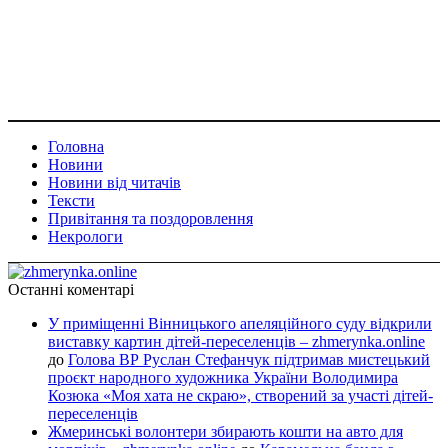
Головна
Новини
Новини від читачів
Тексти
Привітання та поздоровлення
Некрологи
Останні коментарі
У приміщенні Вінницького апеляційного суду відкрили
виставку картин дітей-переселенців – zhmerynka.online
до
Голова ВР Руслан Стефанчук підтримав мистецький
проєкт народного художника України Володимира
Козюка «Моя хата не скраю», створений за участі дітей-
переселенців
Жмеринські волонтери збирають кошти на авто для