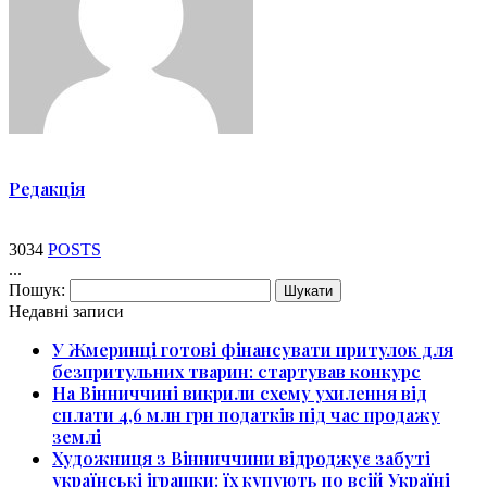
Редакція
3034
POSTS
...
Пошук:
Недавні записи
У Жмеринці готові фінансувати притулок для
безпритульних тварин: стартував конкурс
На Вінниччині викрили схему ухилення від
сплати 4,6 млн грн податків під час продажу
землі
Художниця з Вінниччини відроджує забуті
українські іграшки: їх купують по всій Україні