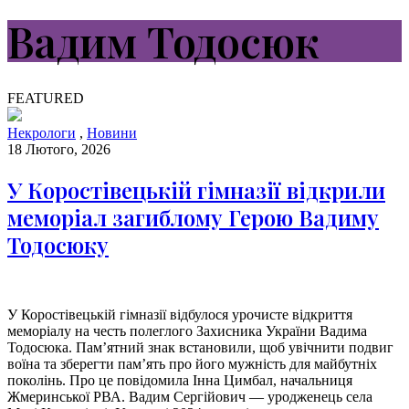
Вадим Тодосюк
FEATURED
Некрологи
,
Новини
18 Лютого, 2026
У Коростівецькій гімназії відкрили
меморіал загиблому Герою Вадиму
Тодосюку
У Коростівецькій гімназії відбулося урочисте відкриття
меморіалу на честь полеглого Захисника України Вадима
Тодосюка. Пам’ятний знак встановили, щоб увічнити подвиг
воїна та зберегти пам’ять про його мужність для майбутніх
поколінь. Про це повідомила Інна Цимбал, начальниця
Жмеринської РВА. Вадим Сергійович — уродженець села