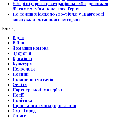
У Барі відкрили реєстрацію на забіг, де кожен
бігтиме з ім’ям полеглого Героя
Не дожив місяця до 100-річчя: у Шаргороді
вшанували останнього ветерана
Категорії
Відео
Війна
Домашня комора
Здоров'я
Кримінал
Культура
Некрологи
Новини
Новини від читачів
Освіта
Партнерський матеріал
Події
Політика
Привітання та поздоровлення
Сад і Город
Спорт