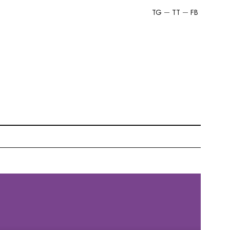
TG
TT
FB