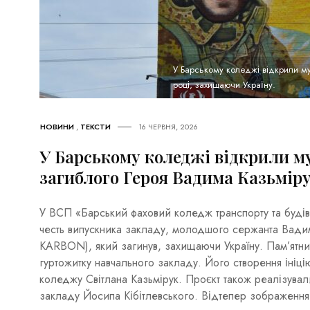
У Барському коледжі відкрили му
році, захищаючи Україну.
НОВИНИ
,
ТЕКСТИ
16 ЧЕРВНЯ, 2026
У Барському коледжі відкрили м
загиблого Героя Вадима Казьмір
У ВСП «Барський фаховий коледж транспорту та буді
честь випускника закладу, молодшого сержанта Вади
KARBON), який загинув, захищаючи Україну. Пам’ятний
гуртожитку навчального закладу. Його створення ініці
коледжу Світлана Казьмірук. Проєкт також реалізува
закладу Йосипа Кібітлевського. Відтепер зображення