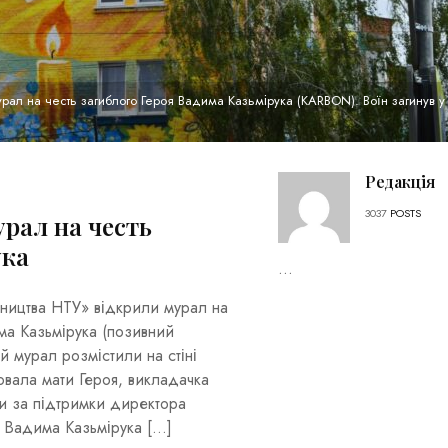
рал на честь загиблого Героя Вадима Казьмірука (KARBON). Воїн загинув у
Редакція
3037
POSTS
урал на честь
ука
...
вництва НТУ» відкрили мурал на
ма Казьмірука (позивний
 мурал розмістили на стіні
ювала мати Героя, викладачка
ли за підтримки директора
 Вадима Казьмірука […]