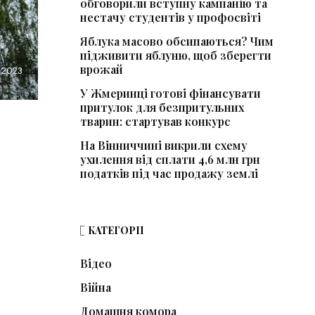
обговорили вступну кампанію та
нестачу студентів у профосвіті
Яблука масово обсипаються? Чим
підживити яблуню, щоб зберегти
врожай
 2023
У Жмеринці готові фінансувати
притулок для безпритульних
тварин: стартував конкурс
На Вінниччині викрили схему
ухилення від сплати 4,6 млн грн
податків під час продажу землі
КАТЕГОРІЇ
Відео
Війна
Домашня комора