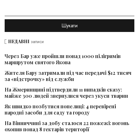
НЕДАВНІ
записи
Через Бар уже пройшли понад 1000 пілігримів
маршрутом святого Якова
Жителя Бару затримали під час передачі $12 тисяч
за «відстрочку» від служби
На Жмеринщині підтвердили 11 випадків сказу:
майже 300 людей звернулися через укуси тварин
Як швидко позбутися попелиці: 4 перевірені
народні засоби для саду та городу
На Вінниччині за добу сталося 22 пожежі: вогонь
охопив понад 8 гектарів території