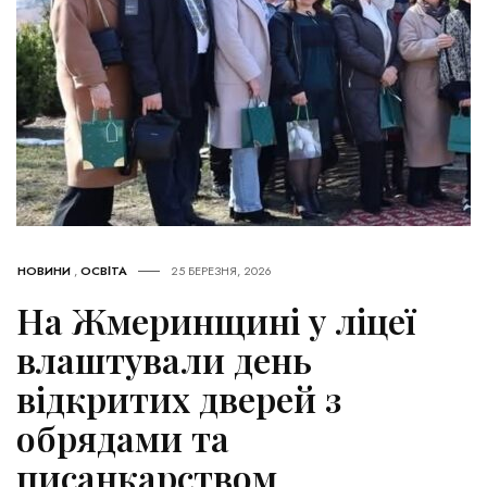
НОВИНИ
,
ОСВІТА
25 БЕРЕЗНЯ, 2026
На Жмеринщині у ліцеї
влаштували день
відкритих дверей з
обрядами та
писанкарством