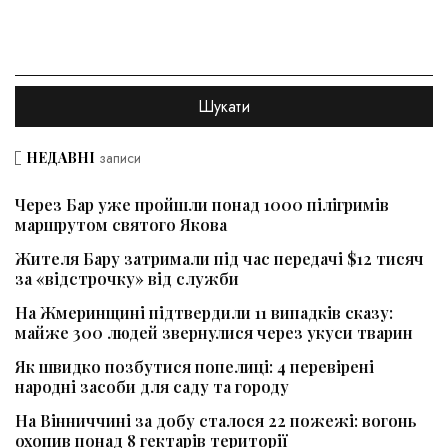
НЕДАВНІ
записи
Через Бар уже пройшли понад 1000 пілігримів
маршрутом святого Якова
Жителя Бару затримали під час передачі $12 тисяч
за «відстрочку» від служби
На Жмеринщині підтвердили 11 випадків сказу:
майже 300 людей звернулися через укуси тварин
Як швидко позбутися попелиці: 4 перевірені
народні засоби для саду та городу
На Вінниччині за добу сталося 22 пожежі: вогонь
охопив понад 8 гектарів території