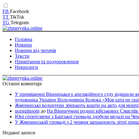
FB
Facebook
TT
TikTok
TG
Telegram
Головна
Новини
Новини від читачів
Тексти
Привітання та поздоровлення
Некрологи
Останні коментарі
У приміщенні Вінницького апеляційного суду відкрили ви
художника України Володимира Козюка «Моя хата не скраю
Жмеринські волонтери збирають кошти на авто для морпіх
uozgulnoom
до
На Вінниччині родині військових Смагліїв
Юні спортсмени з Барської громади здобули медалі на Чемп
У Жмеринській громаді з 2 червня запрацюють літні пришк
Недавні записи