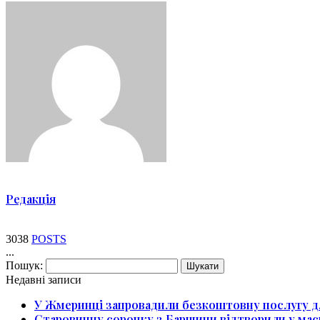
Редакція
3038
POSTS
...
Пошук:
Недавні записи
У Жмеринці запровадили безкоштовну послугу д
Старовинну сорочку з Барщини відтворили у мас