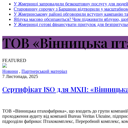
У Жмеринці запровадили безкоштовну послугу для людей 
Старовинну сорочку з Барщини відтворили у масштабному
У Жмеринському районі обговорили вступну кампанію та н
Яблука масово обсипаються? Чим підживити яблуню, щоб
У Жмеринці готові фінансувати притулок для безпритульн
ТОВ «Вінницька п
FEATURED
Новини
,
Партнерський матеріал
7 Листопада, 2025
Сертифікат ISO для МХП: «Вінницька
ТОВ «Вінницька птахофабрика», що входить до групи компаній
проходження аудиту від компанії Bureau Veritas Ukraine, підп
підрозділи фабрики: Птахокомплекс, Переробний комплекс, комп