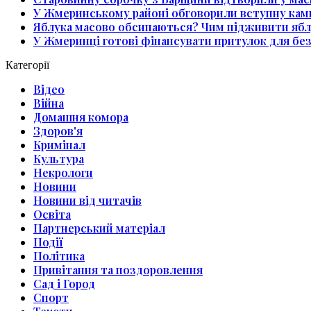
У Жмеринському районі обговорили вступну камп
Яблука масово обсипаються? Чим підживити ябл
У Жмеринці готові фінансувати притулок для без
Категорії
Відео
Війна
Домашня комора
Здоров'я
Кримінал
Культура
Некрологи
Новини
Новини від читачів
Освіта
Партнерський матеріал
Події
Політика
Привітання та поздоровлення
Сад і Город
Спорт