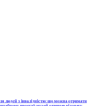
ля людей з інвалідністю: що можна отримати
штабному проєкті: музей отримав відзнаку