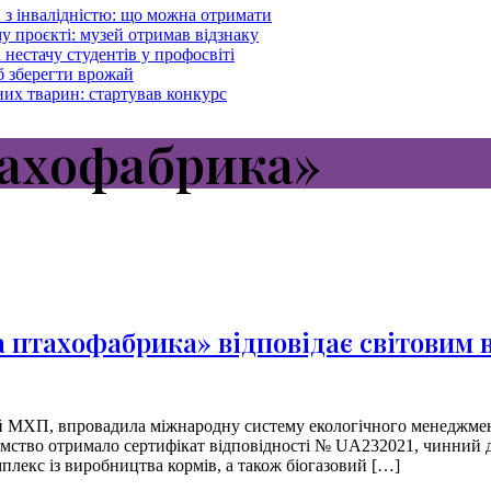
з інвалідністю: що можна отримати
 проєкті: музей отримав відзнаку
естачу студентів у профосвіті
 зберегти врожай
их тварин: стартував конкурс
тахофабрика»
 птахофабрика» відповідає світовим 
 МХП, впровадила міжнародну систему екологічного менеджмент
риємство отримало сертифікат відповідності № UA232021, чинний д
лекс із виробництва кормів, а також біогазовий […]