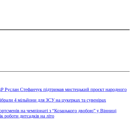
ВР Руслан Стефанчук підтримав мистецький проєкт народного
ібрали 4 мільйони для ЗСУ на цукерках та сувенірах
ортсменів на чемпіонаті з “Козацького двобою” у Вінниці
к роботи дитсадків на літо