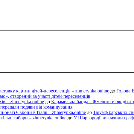
ставку картин дітей-переселенців – zhmerynka.online
до
Голова 
», створений за участі дітей-переселенців
ів – zhmerynka.online
до
Карамельна банда з Жмеринки: як діти з
 передали подяки від командування
іонаті Європи в Італії – zhmerynka.online
до
Тріумф барських сп
ільні табори – zhmerynka.online
до
У Шаргороді визначили графі