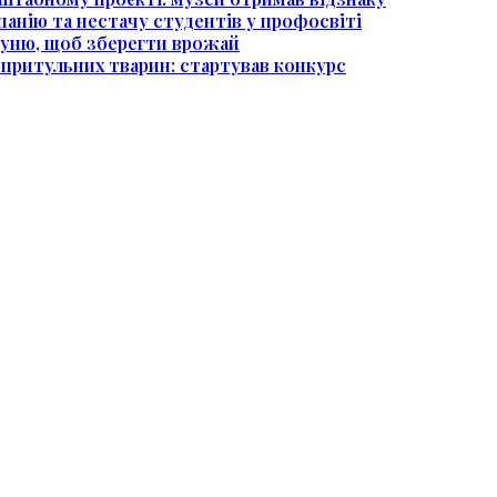
анію та нестачу студентів у профосвіті
уню, щоб зберегти врожай
притульних тварин: стартував конкурс