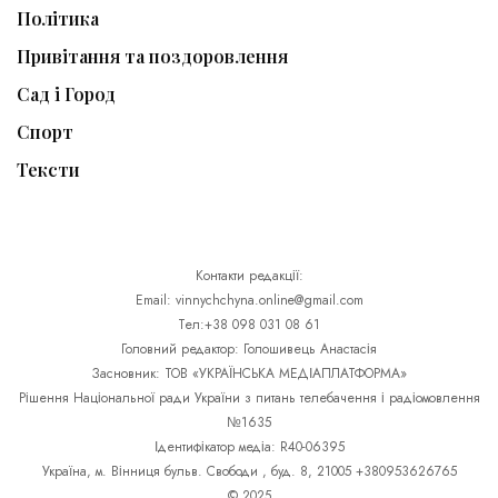
Політика
Привітання та поздоровлення
Сад і Город
Спорт
Тексти
Контакти редакції:
Email: vinnychchyna.online@gmail.com
Тел:+38 098 031 08 61
Головний редактор: Голошивець Анастасія
Засновник: ТОВ «УКРАЇНСЬКА МЕДІАПЛАТФОРМА»
Рішення Національної ради України з питань телебачення і радіомовлення
№1635
Ідентифікатор медіа: R40-06395
Україна, м. Вінниця бульв. Свободи , буд. 8, 21005 +380953626765
© 2025