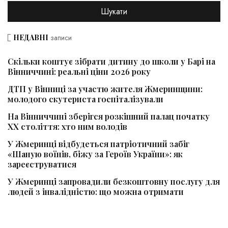
НЕДАВНІ
записи
Скільки коштує зібрати дитину до школи у Барі на
Вінниччині: реальні ціни 2026 року
ДТП у Вінниці за участю жителя Жмеринщини:
молодого скутериста госпіталізували
На Вінниччині зберігся розкішний палац початку
ХХ століття: хто ним володів
У Жмеринці відбудеться патріотичний забіг
«Шаную воїнів, біжу за Героїв України»: як
зареєструватися
У Жмеринці запровадили безкоштовну послугу для
людей з інвалідністю: що можна отримати