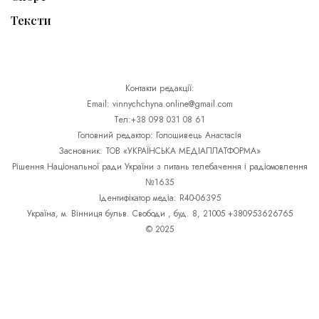
Тексти
Контакти редакції:
Email: vinnychchyna.online@gmail.com
Тел:+38 098 031 08 61
Головний редактор: Голошивець Анастасія
Засновник: ТОВ «УКРАЇНСЬКА МЕДІАПЛАТФОРМА»
Рішення Національної ради України з питань телебачення і радіомовлення
№1635
Ідентифікатор медіа: R40-06395
Україна, м. Вінниця бульв. Свободи , буд. 8, 21005 +380953626765
© 2025