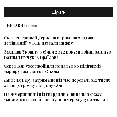
НЕДАВНІ
записи
Скільки грошей держава отримала завдяки
детінізації: у БЕБ назвали цифру
Захищав Україну з січня 2022 року: на війні загинув
Вадим Тимчук із Браїлова
Через Бар уже пройшли понад 1000 пілігримів
маршрутом святого Якова
Жителя Бару затримали під час передачі $12 тисяч
за «відстрочку» від служби
На Жмеринщині підтвердили 11 випадків сказу:
майже 300 людей звернулися через укуси тварин