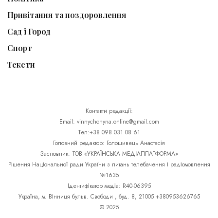
Привітання та поздоровлення
Сад і Город
Спорт
Тексти
Контакти редакції:
Email: vinnychchyna.online@gmail.com
Тел:+38 098 031 08 61
Головний редактор: Голошивець Анастасія
Засновник: ТОВ «УКРАЇНСЬКА МЕДІАПЛАТФОРМА»
Рішення Національної ради України з питань телебачення і радіомовлення
№1635
Ідентифікатор медіа: R40-06395
Україна, м. Вінниця бульв. Свободи , буд. 8, 21005 +380953626765
© 2025