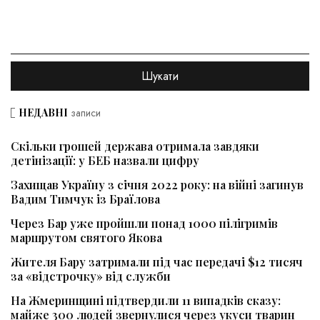
НЕДАВНІ
записи
Скільки грошей держава отримала завдяки
детінізації: у БЕБ назвали цифру
Захищав Україну з січня 2022 року: на війні загинув
Вадим Тимчук із Браїлова
Через Бар уже пройшли понад 1000 пілігримів
маршрутом святого Якова
Жителя Бару затримали під час передачі $12 тисяч
за «відстрочку» від служби
На Жмеринщині підтвердили 11 випадків сказу:
майже 300 людей звернулися через укуси тварин