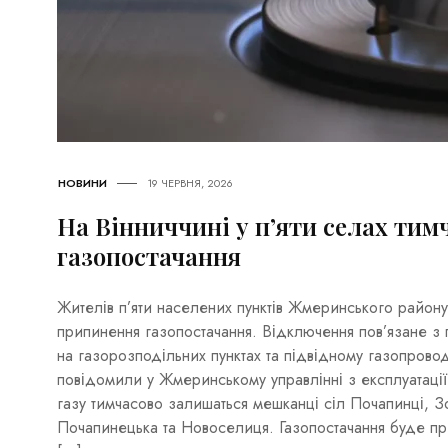
НОВИНИ
19 ЧЕРВНЯ, 2026
На Вінниччині у п’яти селах ти
газопостачання
Жителів п’яти населених пунктів Жмеринського район
припинення газопостачання. Відключення пов’язане з
на газорозподільних пунктах та підвідному газопровод
повідомили у Жмеринському управлінні з експлуатації
газу тимчасово залишаться мешканці сіл Почапинці, З
Почапинецька та Новоселиця. Газопостачання буде п