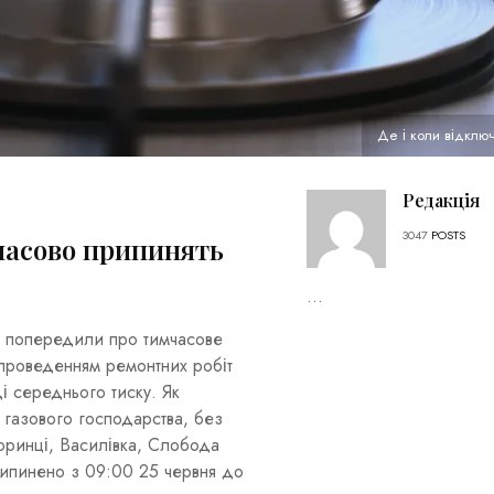
Де і коли відключ
Редакція
3047
POSTS
мчасово припинять
...
у попередили про тимчасове
 проведенням ремонтних робіт
і середнього тиску. Як
 газового господарства, без
оринці, Василівка, Слобода
рипинено з 09:00 25 червня до