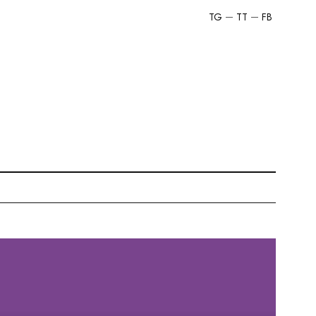
TG
TT
FB