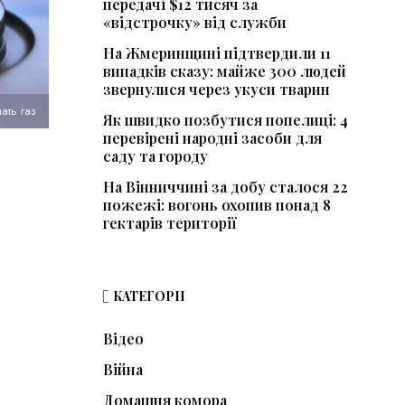
передачі $12 тисяч за
«відстрочку» від служби
На Жмеринщині підтвердили 11
випадків сказу: майже 300 людей
звернулися через укуси тварин
ать газ
Як швидко позбутися попелиці: 4
перевірені народні засоби для
саду та городу
На Вінниччині за добу сталося 22
пожежі: вогонь охопив понад 8
гектарів території
КАТЕГОРІЇ
Відео
Війна
Домашня комора