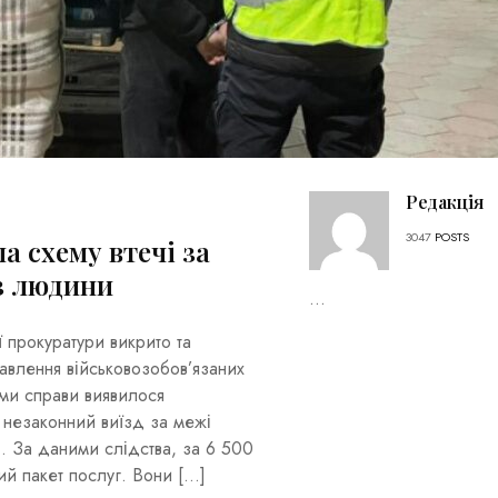
Редакція
3047
POSTS
 схему втечі за
з людини
...
 прокуратури викрито та
авлення військовозобов’язаних
ами справи виявилося
 незаконний виїзд за межі
. За даними слідства, за 6 500
й пакет послуг. Вони […]