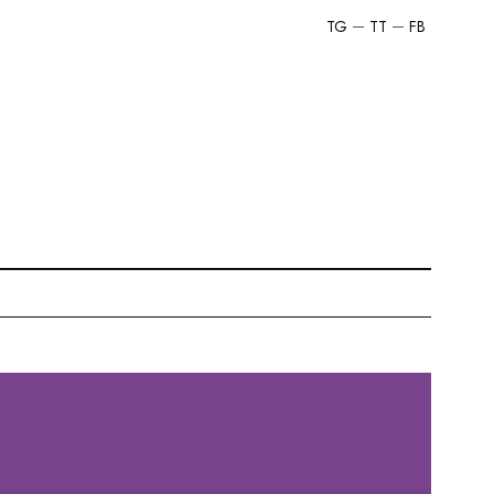
TG
TT
FB