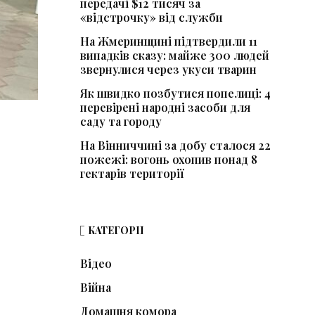
передачі $12 тисяч за
«відстрочку» від служби
На Жмеринщині підтвердили 11
випадків сказу: майже 300 людей
звернулися через укуси тварин
Як швидко позбутися попелиці: 4
перевірені народні засоби для
саду та городу
На Вінниччині за добу сталося 22
пожежі: вогонь охопив понад 8
гектарів території
КАТЕГОРІЇ
Відео
Війна
Домашня комора