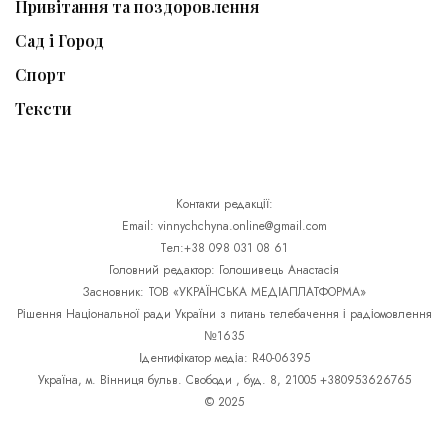
Привітання та поздоровлення
Сад і Город
Спорт
Тексти
Контакти редакції:
Email: vinnychchyna.online@gmail.com
Тел:+38 098 031 08 61
Головний редактор: Голошивець Анастасія
Засновник: ТОВ «УКРАЇНСЬКА МЕДІАПЛАТФОРМА»
Рішення Національної ради України з питань телебачення і радіомовлення
№1635
Ідентифікатор медіа: R40-06395
Україна, м. Вінниця бульв. Свободи , буд. 8, 21005 +380953626765
© 2025