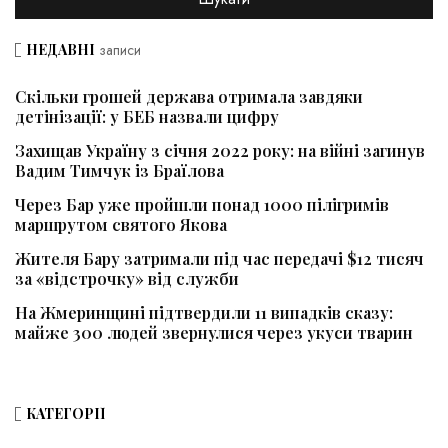
НЕДАВНІ
записи
Скільки грошей держава отримала завдяки
детінізації: у БЕБ назвали цифру
Захищав Україну з січня 2022 року: на війні загинув
Вадим Тимчук із Браїлова
Через Бар уже пройшли понад 1000 пілігримів
маршрутом святого Якова
Жителя Бару затримали під час передачі $12 тисяч
за «відстрочку» від служби
На Жмеринщині підтвердили 11 випадків сказу:
майже 300 людей звернулися через укуси тварин
КАТЕГОРІЇ