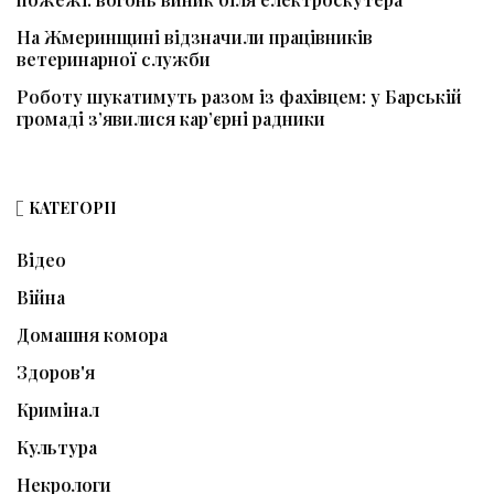
На Жмеринщині відзначили працівників
ветеринарної служби
Роботу шукатимуть разом із фахівцем: у Барській
громаді з’явилися кар’єрні радники
КАТЕГОРІЇ
Відео
Війна
Домашня комора
Здоров'я
Кримінал
Культура
Некрологи