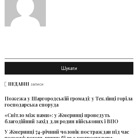
НЕДАВНІ
записи
Пожежа у Шаргородській громаді: у Теклівці горіла
господарська споруда
«Світло між нами»: у Жмеринці проведуть
благодійний захід для родин військових і ВПО
У Жмеринці 74-річний чоловік постраждав під час
пожежі: вогонь виник біля електроскутера