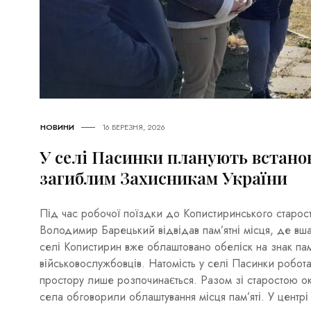
НОВИНИ
16 БЕРЕЗНЯ, 2026
У селі Пасинки планують встано
загиблим Захисникам України
Під час робочої поїздки до Копистиринського старост
Володимир Барецький відвідав пам’ятні місця, де вша
селі Копистирин вже облаштовано обеліск на знак пам
військовослужбовців. Натомість у селі Пасинки робот
простору лише розпочинається. Разом зі старостою о
села обговорили облаштування місця пам’яті. У центрі