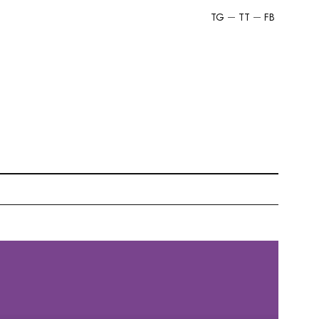
TG
TT
FB