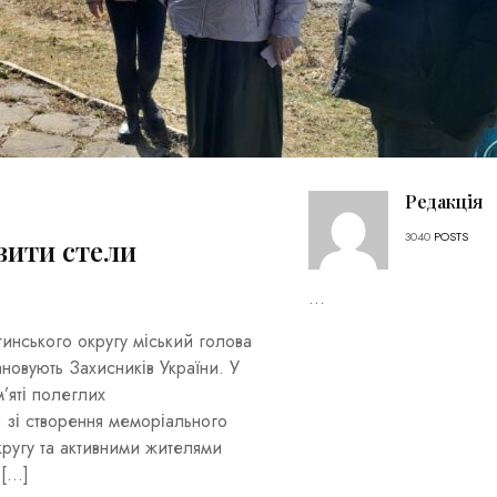
Редакція
3040
POSTS
вити стели
...
инського округу міський голова
новують Захисників України. У
’яті полеглих
а зі створення меморіального
кругу та активними жителями
 […]