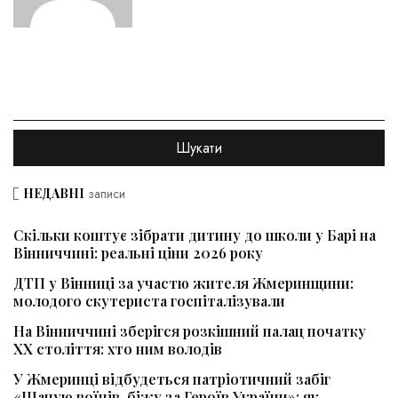
НЕДАВНІ
записи
Скільки коштує зібрати дитину до школи у Барі на
Вінниччині: реальні ціни 2026 року
ДТП у Вінниці за участю жителя Жмеринщини:
молодого скутериста госпіталізували
На Вінниччині зберігся розкішний палац початку
ХХ століття: хто ним володів
У Жмеринці відбудеться патріотичний забіг
«Шаную воїнів, біжу за Героїв України»: як