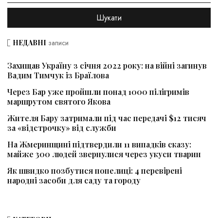
НЕДАВНІ
записи
Захищав Україну з січня 2022 року: на війні загинув
Вадим Тимчук із Браїлова
Через Бар уже пройшли понад 1000 пілігримів
маршрутом святого Якова
Жителя Бару затримали під час передачі $12 тисяч
за «відстрочку» від служби
На Жмеринщині підтвердили 11 випадків сказу:
майже 300 людей звернулися через укуси тварин
Як швидко позбутися попелиці: 4 перевірені
народні засоби для саду та городу