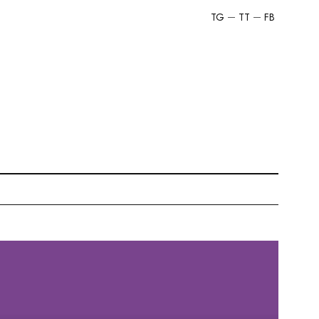
TG
TT
FB