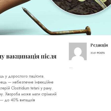
Редакція
3049
POSTS
му вакцинація після
...
ць у дорослого пацієнта.
вець — небезпечне інфекційне
рій Clostridium tetani у рану.
му. Хвороба може мати стрімкий
у — до 40% випадків