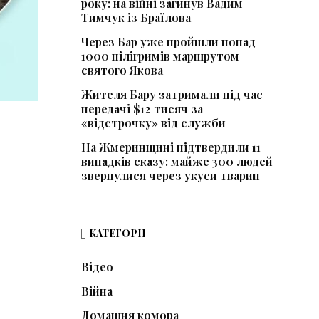
року: на війні загинув Вадим
Тимчук із Браїлова
Через Бар уже пройшли понад
1000 пілігримів маршрутом
святого Якова
Жителя Бару затримали під час
передачі $12 тисяч за
«відстрочку» від служби
На Жмеринщині підтвердили 11
випадків сказу: майже 300 людей
звернулися через укуси тварин
КАТЕГОРІЇ
Відео
Війна
Домашня комора