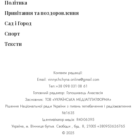
Політика
Привітання та поздоровлення
Сад і Город
Спорт
Тексти
Контакти редакції:
Email: vinnychchyna.online@gmail.com
Тел:+38 098 031 08 61
Головний редактор: Голошивець Анастасія
Засновник: ТОВ «УКРАЇНСЬКА МЕДІАПЛАТФОРМА»
Рішення Національної ради України з питань телебачення і радіомовлення
№1635
Ідентифікатор медіа: R40-06395
Україна, м. Вінниця бульв. Свободи , буд. 8, 21005 +380953626765
© 2025