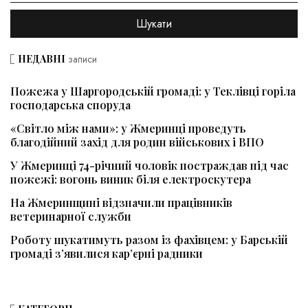
НЕДАВНІ
записи
Пожежа у Шаргородській громаді: у Теклівці горіла
господарська споруда
«Світло між нами»: у Жмеринці проведуть
благодійний захід для родин військових і ВПО
У Жмеринці 74-річний чоловік постраждав під час
пожежі: вогонь виник біля електроскутера
На Жмеринщині відзначили працівників
ветеринарної служби
Роботу шукатимуть разом із фахівцем: у Барській
громаді з’явилися кар’єрні радники