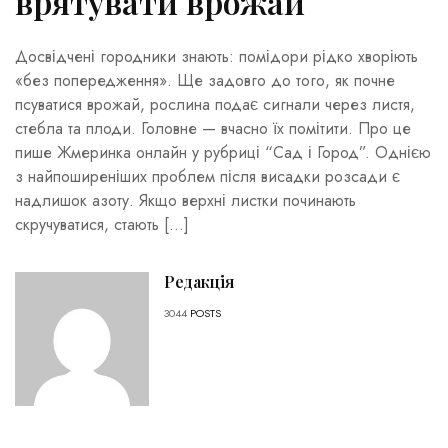
врятувати врожай
Досвідчені городники знають: помідори рідко хворіють
«без попередження». Ще задовго до того, як почне
псуватися врожай, рослина подає сигнали через листя,
стебла та плоди. Головне — вчасно їх помітити. Про це
пише Жмеринка онлайн у рубриці “Сад і Город”. Однією
з найпоширеніших проблем після висадки розсади є
надлишок азоту. Якщо верхні листки починають
скручуватися, стають […]
Редакція
3044
POSTS