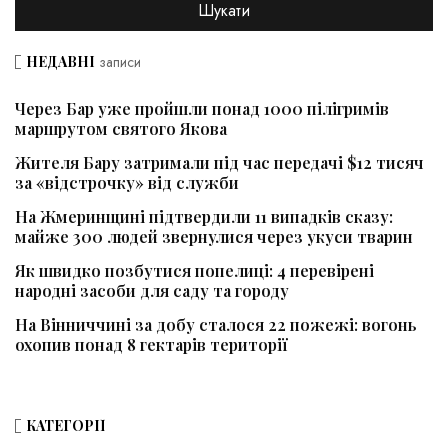
НЕДАВНІ
записи
Через Бар уже пройшли понад 1000 пілігримів
маршрутом святого Якова
Жителя Бару затримали під час передачі $12 тисяч
за «відстрочку» від служби
На Жмеринщині підтвердили 11 випадків сказу:
майже 300 людей звернулися через укуси тварин
Як швидко позбутися попелиці: 4 перевірені
народні засоби для саду та городу
На Вінниччині за добу сталося 22 пожежі: вогонь
охопив понад 8 гектарів території
КАТЕГОРІЇ