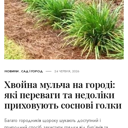
НОВИНИ
,
САД І ГОРОД
24 ЧЕРВНЯ, 2026
Хвойна мульча на городі:
які переваги та недоліки
приховують соснові голки
Багато городників щороку шукають доступний і
природний спосіб захистити грядки від бур’янів та