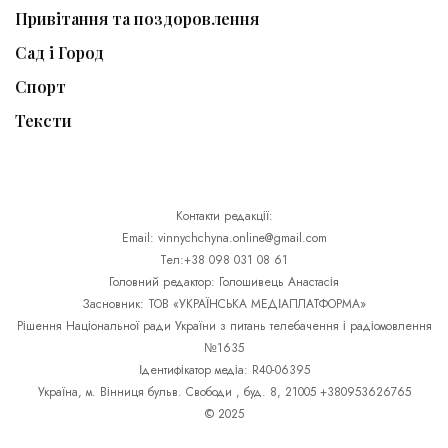
Привітання та поздоровлення
Сад і Город
Спорт
Тексти
Контакти редакції:
Email: vinnychchyna.online@gmail.com
Тел:+38 098 031 08 61
Головний редактор: Голошивець Анастасія
Засновник: ТОВ «УКРАЇНСЬКА МЕДІАПЛАТФОРМА»
Рішення Національної ради України з питань телебачення і радіомовлення
№1635
Ідентифікатор медіа: R40-06395
Україна, м. Вінниця бульв. Свободи , буд. 8, 21005 +380953626765
© 2025