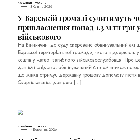
Кримінал
,
Новини
3 Квітня, 2026
У Барській громаді судитимуть ч
привласнення понад 1,3 млн грн у
військового
На Вінниччині до суду скеровано обвинувальний акт 
Барської територіальної громади, якого підозрюють у
коштів у матері загиблого військовослужбовця. Про це
даними слідства, обвинувачений є племінником потерп
що жінка отримує державну грошову допомогу після вт
Скориставшись довірою […]
Кримінал
,
Новини
4 Березня, 2026