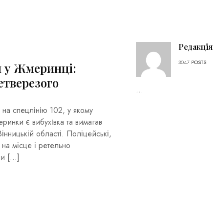
Редакція
3047
POSTS
 у Жмеринці:
етверезого
...
 на спецлінію 102, у якому
ринки є вибухівка та вимагав
нницькій області. Поліцейські,
и на місце і ретельно
ли […]