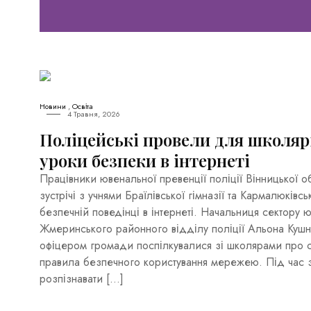
Новини
,
Освіта
4 Травня, 2026
Поліцейські провели для школ
уроки безпеки в інтернеті
Працівники ювенальної превенції поліції Вінницької о
зустрічі з учнями Браїлівської гімназії та Кармалюківс
безпечній поведінці в інтернеті. Начальниця сектору 
Жмеринського районного відділу поліції Альона Кушн
офіцером громади поспілкувалися зі школярами про с
правила безпечного користування мережею. Під час за
розпізнавати […]