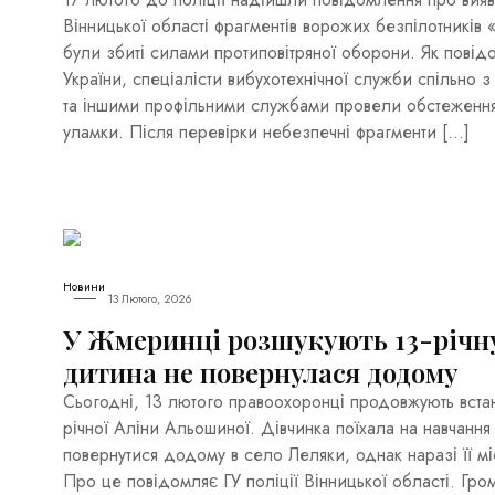
Вінницької області фрагментів ворожих безпілотників «Г
були збиті силами протиповітряної оборони. Як повід
України, спеціалісти вибухотехнічної служби спільно
та іншими профільними службами провели обстеження т
уламки. Після перевірки небезпечні фрагменти […]
Новини
13 Лютого, 2026
У Жмеринці розшукують 13-річн
дитина не повернулася додому
Сьогодні, 13 лютого правоохоронці продовжують вста
річної Аліни Альошиної. Дівчинка поїхала на навчанн
повернутися додому в село Леляки, однак наразі її 
Про це повідомляє ГУ поліції Вінницької області. Гро