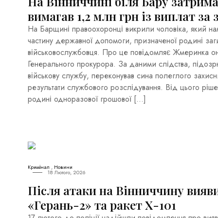
На Вінниччині біля Бару затрима
вимагав 1,2 млн грн із виплат за 
На Барщині правоохоронці викрили чоловіка, який на
частину державної допомоги, призначеної родині заг
військовослужбовця. Про це повідомляє Жмеринка он
Генерального прокурора. За даними слідства, підоз
військову службу, переконував сина полеглого захисн
результати службового розслідування. Від цього ріш
родині одноразової грошової […]
Кримінал
,
Новини
18 Лютого, 2026
Після атаки на Вінниччину вияв
«Герань-2» та ракет Х-101
17 лютого до поліції надійшли повідомлення про вияв