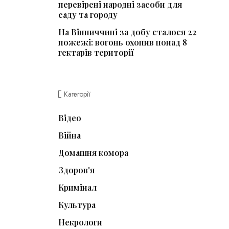
перевірені народні засоби для
саду та городу
На Вінниччині за добу сталося 22
пожежі: вогонь охопив понад 8
гектарів території
Категорії
Відео
Війна
Домашня комора
Здоров'я
Кримінал
Культура
Некрологи