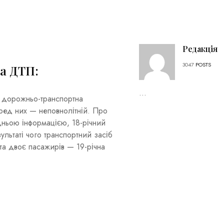
Редакція
3047
POSTS
а ДТП:
...
я дорожньо-транспортна
еред них — неповнолітній. Про
дньою інформацією, 18-річний
ультаті чого транспортний засіб
та двоє пасажирів — 19-річна