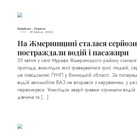
Кримінал
,
Новини
30 Квітня, 2026
На Жмеринщині сталася серйозн
постраждали водій і пасажири
29 квітня у селі Мурафа Жмеринського району сталас
пригода, внаслідок якої травмувалися троє людей, с
це повідомляє ГУНП у Вінницькій області. За попере
водій автомобіля ВАЗ не впорався з керуванням, у рез
перекинувся. Унаслідок аварії травми отримали водій 
дівчина та […]