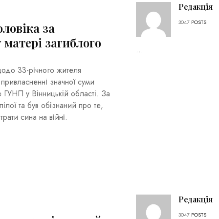
Редакція
3047
POSTS
оловіка за
 матері загиблого
...
щодо 33-річного жителя
 привласненні значної суми
 ГУНП у Вінницькій області. За
ілої та був обізнаний про те,
рати сина на війні.
Редакція
3047
POSTS