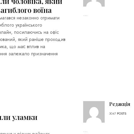
ли чоловіка, який
загиблого воїна
...
магався незаконно отримати
иблого українського
лайн, посилаючись на офіс
рюваний, який раніше проходив
ика, що має вплив на
ення залежало призначення
Редакція
3047
POSTS
или уламки
...
лення у різних районах