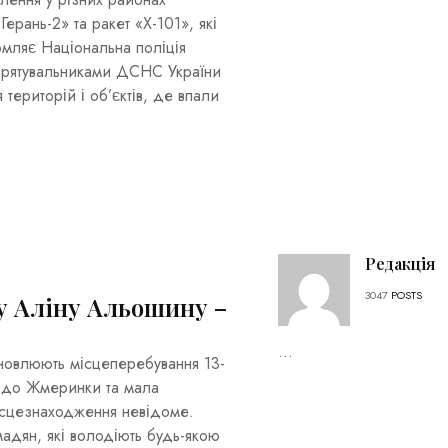
ерань-2» та ракет «Х-101», які
омляє Національна поліція
 з рятувальниками ДСНС України
ериторій і об’єктів, де впали
Редакція
3047
POSTS
у Аліну Альошину –
...
новлюють місцеперебування 13-
я до Жмеринки та мала
місцезнаходження невідоме.
мадян, які володіють будь-якою