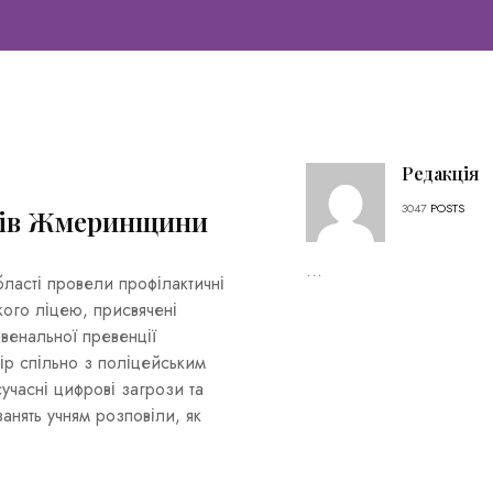
Редакція
3047
POSTS
ярів Жмеринщини
...
бласті провели профілактичні
ького ліцею, присвячені
ювенальної превенції
ір спільно з поліцейським
учасні цифрові загрози та
нять учням розповіли, як