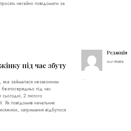
просять негайно повідомити за
Редакція
3047
POSTS
інку під час збуту
...
, яка займалася незаконним
и безпосередньо під час
 сьогодні, 2 лютого
ї. Як повідомив начальник
исяжнюк, затримання відбулося