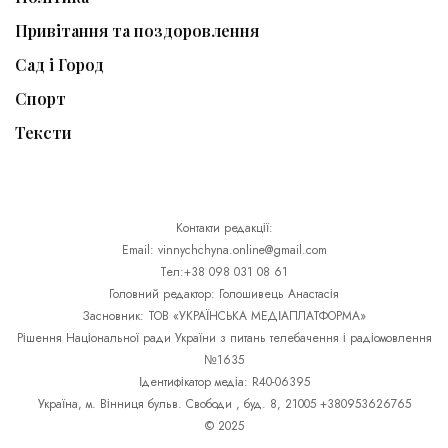
Привітання та поздоровлення
Сад і Город
Спорт
Тексти
Контакти редакції:
Email: vinnychchyna.online@gmail.com
Тел:+38 098 031 08 61
Головний редактор: Голошивець Анастасія
Засновник: ТОВ «УКРАЇНСЬКА МЕДІАПЛАТФОРМА»
Рішення Національної ради України з питань телебачення і радіомовлення
№1635
Ідентифікатор медіа: R40-06395
Україна, м. Вінниця бульв. Свободи , буд. 8, 21005 +380953626765
© 2025