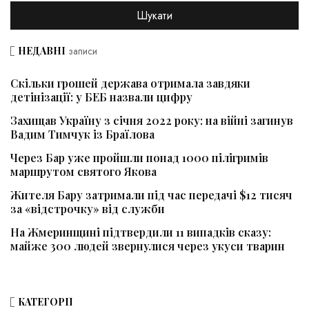
НЕДАВНІ
записи
Скільки грошей держава отримала завдяки
детінізації: у БЕБ назвали цифру
Захищав Україну з січня 2022 року: на війні загинув
Вадим Тимчук із Браїлова
Через Бар уже пройшли понад 1000 пілігримів
маршрутом святого Якова
Жителя Бару затримали під час передачі $12 тисяч
за «відстрочку» від служби
На Жмеринщині підтвердили 11 випадків сказу:
майже 300 людей звернулися через укуси тварин
КАТЕГОРІЇ