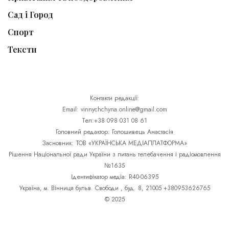
Сад і Город
Спорт
Тексти
Контакти редакції:
Email: vinnychchyna.online@gmail.com
Тел:+38 098 031 08 61
Головний редактор: Голошивець Анастасія
Засновник: ТОВ «УКРАЇНСЬКА МЕДІАПЛАТФОРМА»
Рішення Національної ради України з питань телебачення і радіомовлення
№1635
Ідентифікатор медіа: R40-06395
Україна, м. Вінниця бульв. Свободи , буд. 8, 21005 +380953626765
© 2025