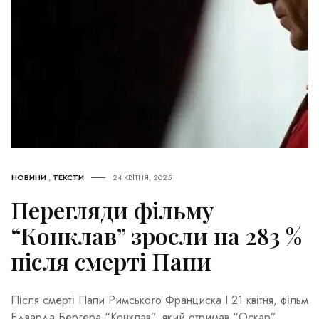
НОВИНИ
,
ТЕКСТИ
24 КВІТНЯ, 2025
Перегляди фільму
“Конклав” зросли на 283 %
після смерті Папи
Після смерті Папи Римського Франциска I 21 квітня, фільм
Едварда Бергера “Конклав”, який отримав “Оскар”,