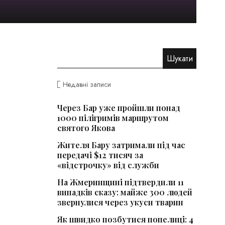
Недавні записи
Через Бар уже пройшли понад
1000 пілігримів маршрутом
святого Якова
Жителя Бару затримали під час
передачі $12 тисяч за
«відстрочку» від служби
На Жмеринщині підтвердили 11
випадків сказу: майже 300 людей
звернулися через укуси тварин
Як швидко позбутися попелиці: 4