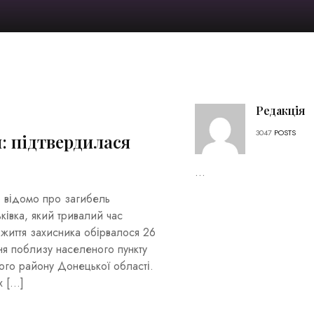
Редакція
3047
POSTS
: підтвердилася
...
о відомо про загибель
івка, який тривалий час
 життя захисника обірвалося 26
ня поблизу населеного пункту
ого району Донецької області.
х […]