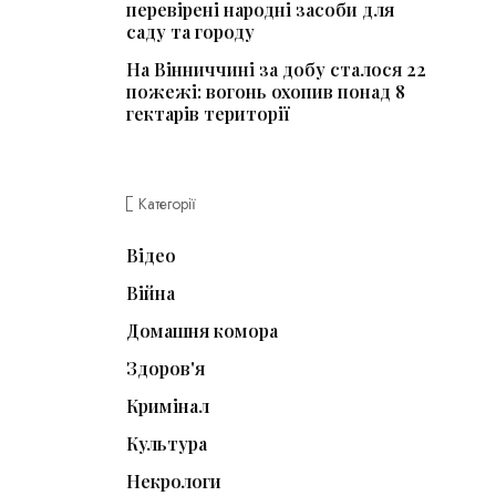
перевірені народні засоби для
саду та городу
На Вінниччині за добу сталося 22
пожежі: вогонь охопив понад 8
гектарів території
Категорії
Відео
Війна
Домашня комора
Здоров'я
Кримінал
Культура
Некрологи