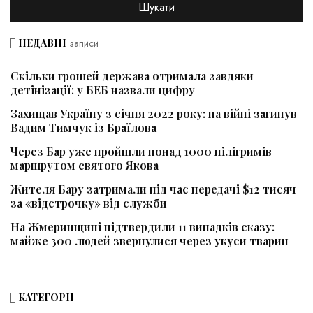
НЕДАВНІ
записи
Скільки грошей держава отримала завдяки
детінізації: у БЕБ назвали цифру
Захищав Україну з січня 2022 року: на війні загинув
Вадим Тимчук із Браїлова
Через Бар уже пройшли понад 1000 пілігримів
маршрутом святого Якова
Жителя Бару затримали під час передачі $12 тисяч
за «відстрочку» від служби
На Жмеринщині підтвердили 11 випадків сказу:
майже 300 людей звернулися через укуси тварин
КАТЕГОРІЇ