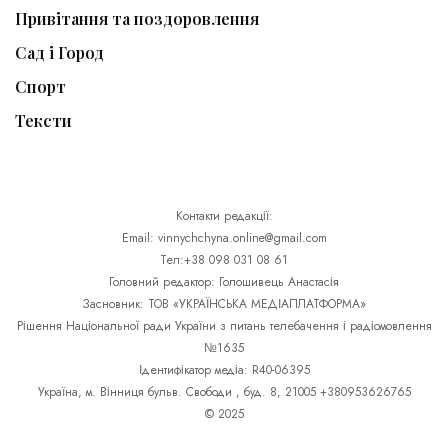
Привітання та поздоровлення
Сад і Город
Спорт
Тексти
Контакти редакції:
Email: vinnychchyna.online@gmail.com
Тел:+38 098 031 08 61
Головний редактор: Голошивець Анастасія
Засновник: ТОВ «УКРАЇНСЬКА МЕДІАПЛАТФОРМА»
Рішення Національної ради України з питань телебачення і радіомовлення
№1635
Ідентифікатор медіа: R40-06395
Україна, м. Вінниця бульв. Свободи , буд. 8, 21005 +380953626765
© 2025