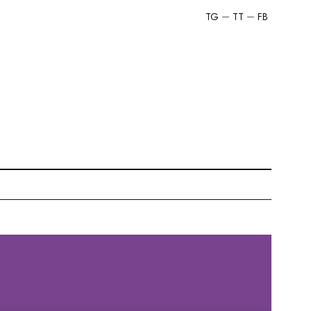
TG
TT
FB