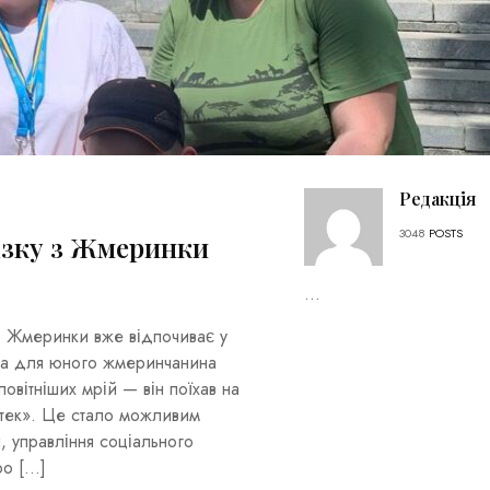
Редакція
3048
POSTS
ізку з Жмеринки
...
і Жмеринки вже відпочиває у
іта для юного жмеринчанина
вітніших мрій — він поїхав на
тек». Це стало можливим
, управління соціального
ро […]