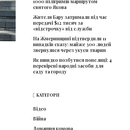
1000 пілігримів маршрутом
святого Якова
Жителя Бару затримали під час
передачі $12 тисяч за
«відстрочку» від служби
На Жмеринщині підтвердили 11
випадків сказу: майже 300 людей
звернулися через укуси тварин
Як швидко позбутися попелиці: 4
перевірені народні засоби для
саду та городу
КАТЕГОРІЇ
Відео
Війна
Домашня комора