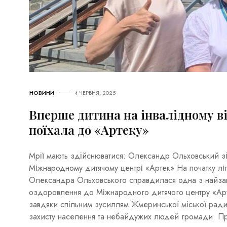
НОВИНИ
4 ЧЕРВНЯ, 2025
Вперше дитина на інвалідному в
поїхала до «Артеку»
Мрії мають здійснюватися: Олександр Ольховський з
Міжнародному дитячому центрі «Артек» На початку л
Олександра Ольховського справдилася одна з найзапо
оздоровлення до Міжнародного дитячого центру «Ар
завдяки спільним зусиллям Жмеринської міської ради
захисту населення та небайдужих людей громади. П